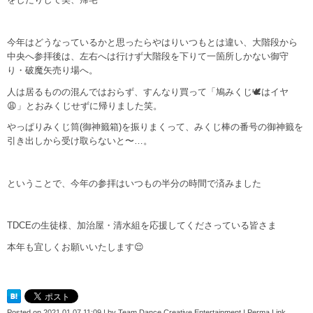
今年はどうなっているかと思ったらやはりいつもとは違い、大階段から
中央へ参拝後は、左右へは行けず大階段を下りて一箇所しかない御守
り・破魔矢売り場へ。
人は居るものの混んではおらず、すんなり買って「鳩みくじ🕊はイヤ
😩」とおみくじせずに帰りました笑。
やっぱりみくじ筒(御神籤箱)を振りまくって、みくじ棒の番号の御神籤を
引き出しから受け取らないと〜…。
ということで、今年の参拝はいつもの半分の時間で済みました
TDCEの生徒様、加治屋・清水組を応援してくださっている皆さま
本年も宜しくお願いいたします😌
Posted on
2021.01.07 11:09
|
by
Team Dance Creative Entertainment
|
Perma Link