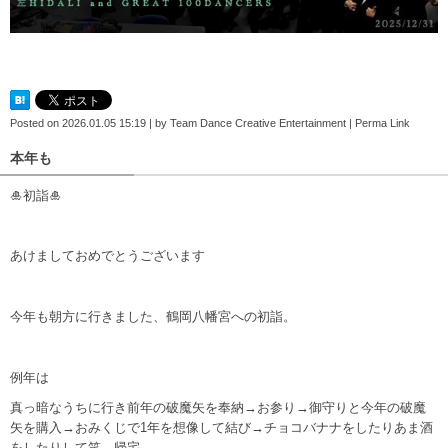
Posted on
2026.01.05 15:19
|
by
Team Dance Creative Entertainment
|
Perma Link
本年も
🎍初詣🎍
あけましておめでとうございます
今年も朝方に行きました、鶴岡八幡宮への初詣。
例年は
真っ暗なうちに行き前年の破魔矢を奉納→お参り→御守りと今年の破魔
矢を購入→おみくじで1年を想像して結び→チョコバナナをしたりあま酒
をしたりして笑、帰宅