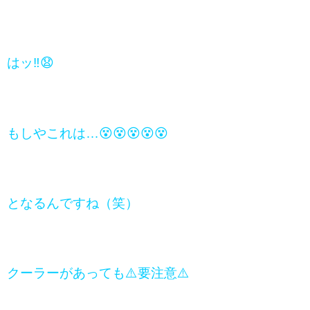
はッ‼️😧
もしやこれは…😵😵😵😵😵
となるんですね（笑）
クーラーがあっても⚠️要注意⚠️