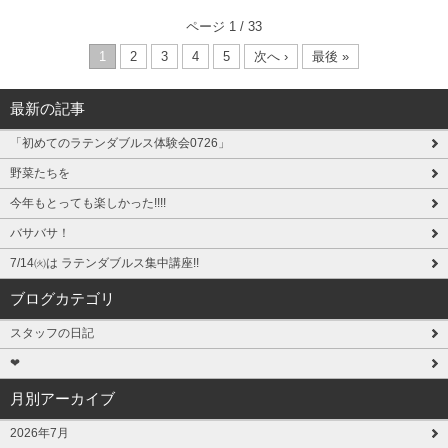
ページ 1 / 33
1
2
3
4
5
次へ ›
最後 »
最新の記事
「初めてのラテンダブルス体験会0726」
野菜たちを
今年もとっても楽しかった!!!!
バサバサ！
7/14㈫は ラテンダブルス集中講座!!
ブログカテゴリ
スタッフの日記
❤
月別アーカイブ
2026年7月