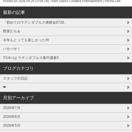
Posted on
2026.04.29 13:56
|
by
Team Dance Creative Entertainment
|
Perma Link
最新の記事
「初めてのラテンダブルス体験会0726」
野菜たちを
今年もとっても楽しかった!!!!
バサバサ！
7/14㈫は ラテンダブルス集中講座!!
ブログカテゴリ
スタッフの日記
❤
月別アーカイブ
2026年7月
2026年6月
2026年5月