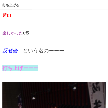
打ち上げる
超!!!
eS
楽しかった
反省会
という名のーーー…
打ち上げーーー