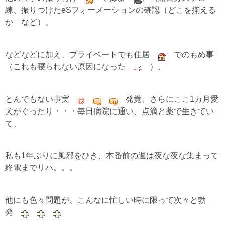
練、振りつけたeS
フォーメーションの確認（どこを揃える
か など）、
などなどに加え、プライベートでも住居
でのもめ事
（これも寝られない原因になった
）、
とんでもない事実
発覚、
さらにここ1カ月愛
犬がぐったり・・・毎日病院に通い、点滴と薬で生きてい
て、
私も1年ぶりに風邪をひき、本番前の週は夜な夜な集まって
終電までリハ。。。
他にも色々問題が、こんなに忙しい時に限って次々と勃
発