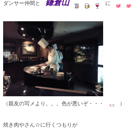
鎌倉山
ダンサー仲間と
に
（親友の写メより。。。色が悪いぞ・・・
）
焼き肉やさん☆に行くつもりが