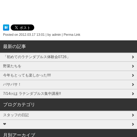
Posted on
2012.03.17 13:01
|
by
admin
|
Perma Link
最新の記事
「初めてのラテンダブルス体験会0726」
野菜たちを
今年もとっても楽しかった!!!!
バサバサ！
7/14㈫は ラテンダブルス集中講座!!
ブログカテゴリ
スタッフの日記
❤
月別アーカイブ