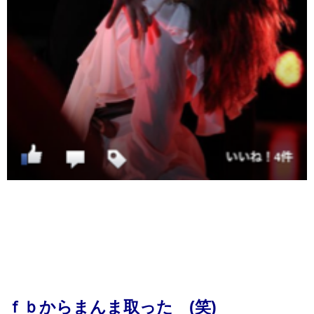
ｆｂからまんま取った (笑)