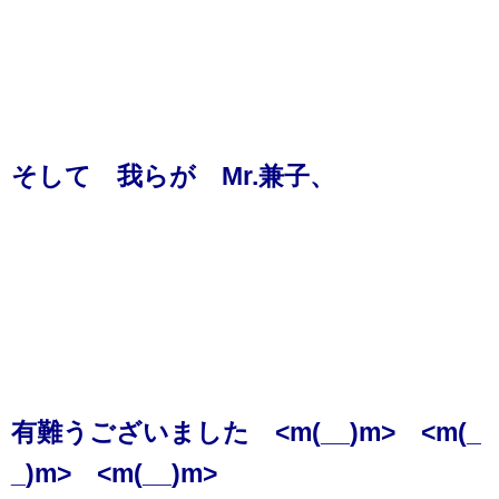
そして 我らが Mr.兼子、
有難うございました <m(__)m> <m(_
_)m> <m(__)m>