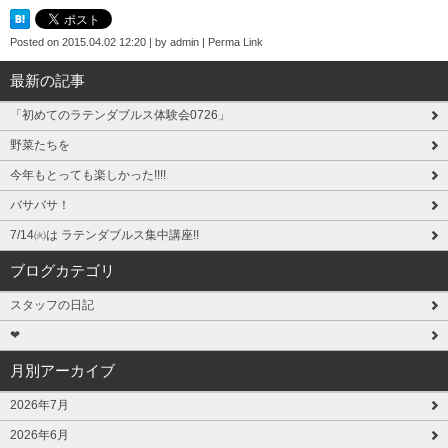
Posted on
2015.04.02 12:20
|
by
admin
|
Perma Link
最新の記事
「初めてのラテンダブルス体験会0726」
野菜たちを
今年もとっても楽しかった!!!!
バサバサ！
7/14㈫は ラテンダブルス集中講座!!
ブログカテゴリ
スタッフの日記
❤
月別アーカイブ
2026年7月
2026年6月