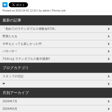
Posted on
2015.04.02 12:20
|
by
admin
|
Perma Link
最新の記事
「初めてのラテンダブルス体験会0726」
野菜たちを
今年もとっても楽しかった!!!!
バサバサ！
7/14㈫は ラテンダブルス集中講座!!
ブログカテゴリ
スタッフの日記
❤
月別アーカイブ
2026年7月
2026年6月