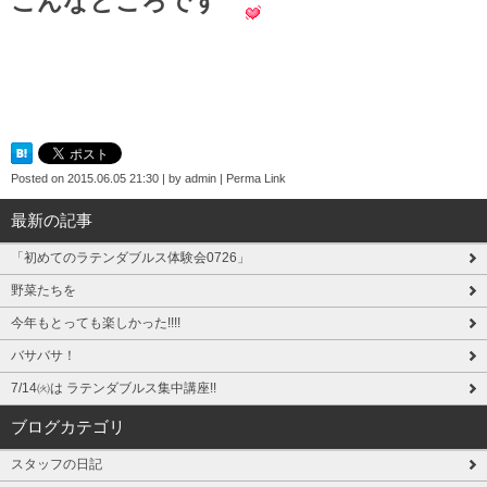
こんなところです
Posted on
2015.06.05 21:30
|
by
admin
|
Perma Link
最新の記事
「初めてのラテンダブルス体験会0726」
野菜たちを
今年もとっても楽しかった!!!!
バサバサ！
7/14㈫は ラテンダブルス集中講座!!
ブログカテゴリ
スタッフの日記