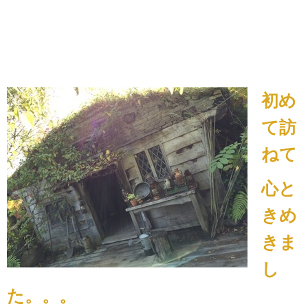
初め
て訪
ねて
心と
きめ
きま
し
た。。。