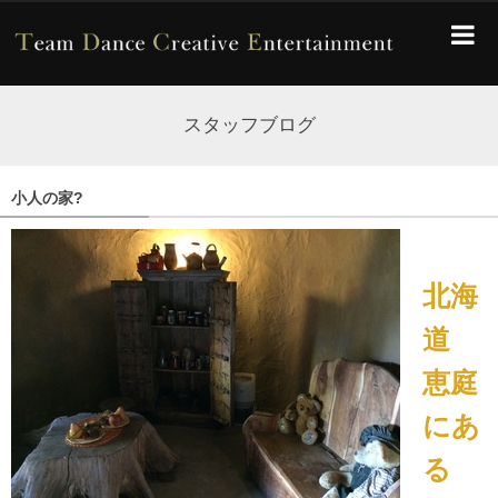
スタッフブログ
小人の家?
北海
道
恵庭
にあ
る