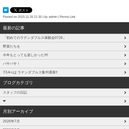
Posted on
2015.11.26 21:30
|
by
admin
|
Perma Link
最新の記事
「初めてのラテンダブルス体験会0726」
野菜たちを
今年もとっても楽しかった!!!!
バサバサ！
7/14㈫は ラテンダブルス集中講座!!
ブログカテゴリ
スタッフの日記
❤
月別アーカイブ
2026年7月