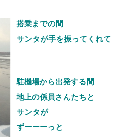
今回のデイキャン!!は
急に
とっても
搭乗までの間
「初めての社交ダンス体験
会」
サンタが手を振ってくれて
今年第一弾！
全てが木製
ディスプレイ～
デイキャン! だよ!!
久々にリア10メンバーと共
駐機場から出発する間
演✨
地上の係員さんたちと
サンタが
ずーーーっと