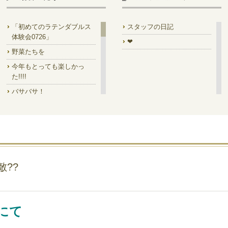
「初めてのラテンダブルス
スタッフの日記
体験会0726」
❤
野菜たちを
今年もとっても楽しかっ
た!!!!
バサバサ！
7/14㈫は ラテンダブルス集
中講座!!
7/18 Prom!
素晴らしい馬✨
「一緒に踊って」の絵を是
??
非
今月のディスプレイ
デイキャン!!でした
にて
ステージ型って