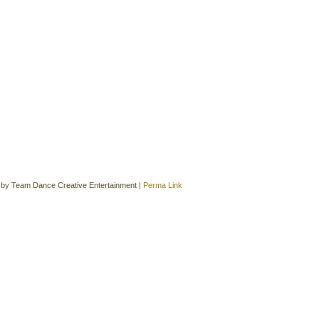
2011年12月
(6)
|
by
Team Dance Creative Entertainment
|
Perma Link