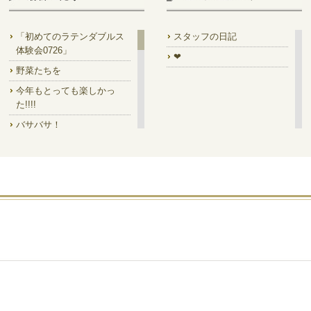
「初めてのラテンダブルス
スタッフの日記
体験会0726」
❤
野菜たちを
今年もとっても楽しかっ
た!!!!
バサバサ！
7/14㈫は ラテンダブルス集
中講座!!
7/18 Prom!
素晴らしい馬✨
「一緒に踊って」の絵を是
非
今月のディスプレイ
デイキャン!!でした
ステージ型って