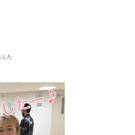
今回のデイキャン!!は
急に
とっても
「初めての社交ダンス体験
会」
今年第一弾！
全てが木製
ました
ディスプレイ～
デイキャン! だよ!!
久々にリア10メンバーと共
演✨