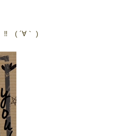
今回のデイキャン!!は
急に
とっても
「初めての社交ダンス体験
‼ ( ´∀｀ )
会」
今年第一弾！
全てが木製
ディスプレイ～
デイキャン! だよ!!
久々にリア10メンバーと共
演✨