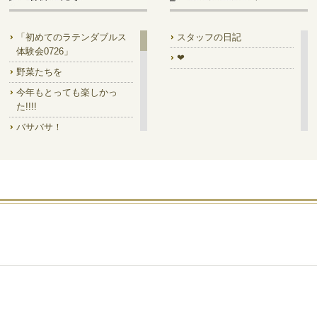
「初めてのラテンダブルス
スタッフの日記
体験会0726」
❤
野菜たちを
今年もとっても楽しかっ
た!!!!
バサバサ！
7/14㈫は ラテンダブルス集
中講座!!
7/18 Prom!
素晴らしい馬✨
「一緒に踊って」の絵を是
非
今月のディスプレイ
デイキャン!!でした
ステージ型って