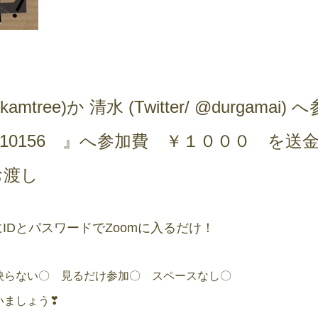
kamtree)か 清水 (Twitter/ @durgam
ai 010156 』へ参加費 ￥１０００ を
お渡し
IDとパスワードでZoomに入るだけ！
映らない〇 見るだけ参加〇 スペースなし〇
いましょう❣