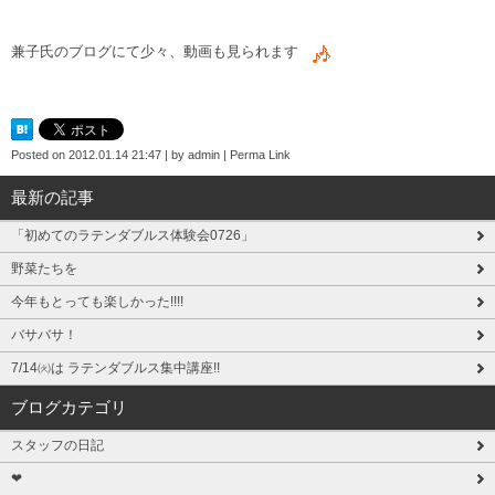
兼子氏のブログにて少々、動画も見られます
Posted on
2012.01.14 21:47
|
by
admin
|
Perma Link
最新の記事
「初めてのラテンダブルス体験会0726」
野菜たちを
今年もとっても楽しかった!!!!
バサバサ！
7/14㈫は ラテンダブルス集中講座!!
ブログカテゴリ
スタッフの日記
❤