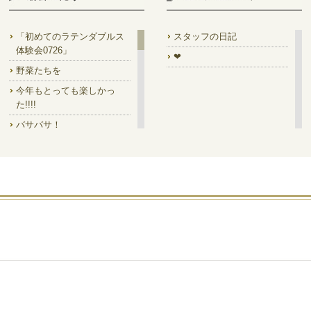
「初めてのラテンダブルス
スタッフの日記
体験会0726」
❤
野菜たちを
今年もとっても楽しかっ
た!!!!
バサバサ！
7/14㈫は ラテンダブルス集
中講座!!
7/18 Prom!
素晴らしい馬✨
「一緒に踊って」の絵を是
非
今月のディスプレイ
デイキャン!!でした
ステージ型って