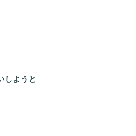
今回のデイキャン!!は
急に
とっても
「初めての社交ダンス体験
会」
今年第一弾！
全てが木製
ディスプレイ～
デイキャン! だよ!!
いしようと
久々にリア10メンバーと共
演✨