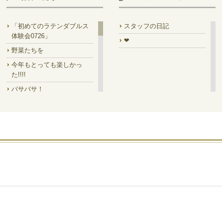
「初めてのラテンダブルス
スタッフの日記
体験会0726」
❤
野菜たちを
今年もとっても楽しかっ
た!!!!
バサバサ！
7/14㈫は ラテンダブルス集
中講座!!
7/18 Prom!
素晴らしい馬✨
「一緒に踊って」の絵を是
非
今月のディスプレイ
デイキャン!!でした
ステージ型って