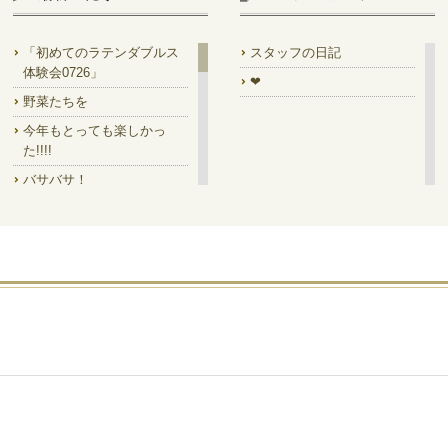
「初めてのラテンダブルス
スタッフの日記
体験会0726」
❤
野菜たちを
今年もとっても楽しかっ
た!!!!
バサバサ！
7/14㈫は ラテンダブルス集
中講座!!
7/18 Prom!
素晴らしい馬✨
「一緒に踊って」の絵を是
非
今月のディスプレイ
デイキャン!!でした
ステージ型って