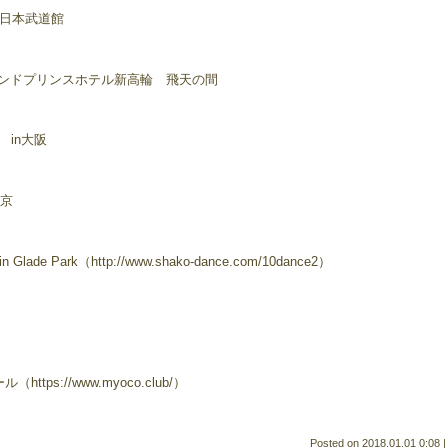
n日本武道館
お問い合わせフォームにつ
いて
臨時休業のお知らせ
グランドプリンスホテル新高輪 飛天の間
臨時休業のお知らせ
グループレッスンのお知ら
」 in大阪
せ
㊗ダンススタジオオープン
東京
重要なお知らせ
年末年始の営業について
e Park（http://www.shako-dance.com/10dance2）
ps://www.myoco.club/）
Posted on
2018.01.01 0:08